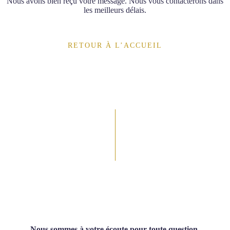
Nous avons bien reçu votre message. Nous vous contacterons dans
les meilleurs délais.
RETOUR À L’ACCUEIL
Contactez Pérégrine
Nous sommes à votre écoute pour toute question,