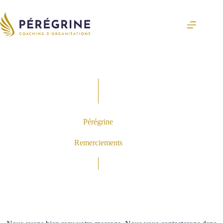
Passer
au
contenu
Pérégrine
Remerciements
Merci !